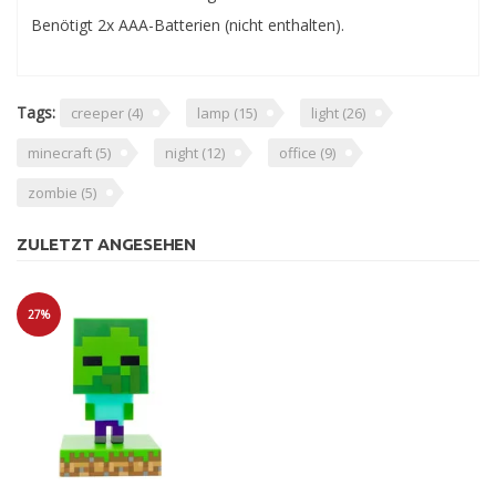
Benötigt 2x AAA-Batterien (nicht enthalten).
Tags:
creeper
(4)
lamp
(15)
light
(26)
minecraft
(5)
night
(12)
office
(9)
zombie
(5)
ZULETZT ANGESEHEN
27%
Sale