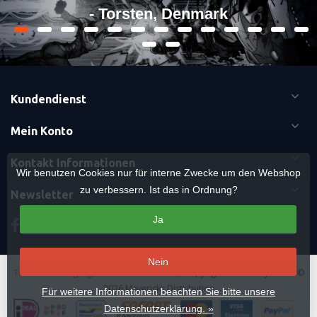
- Torsten, Denmark
Kundendienst
Mein Konto
Kontakt Informationen
Wir benutzen Cookies nur für interne Zwecke um den Webshop
zu verbessern. Ist das in Ordnung?
Newsletter
Ja
Nein
Terms & Bedingungen
-
Cookies
-
Sitemap
Copyright Otaku Ninja Hero ©
2026 Mavericks Distribution
Für weitere Informationen beachten Sie bitte unsere
Datenschutzerklärung. »