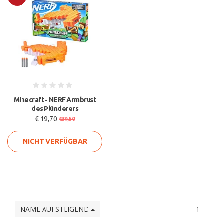
Sale
Minecraft - NERF Armbrust
des Plünderers
€ 19,70
€39,50
NICHT VERFÜGBAR
NAME AUFSTEIGEND
1