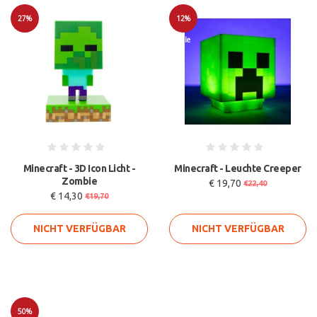
27%
12%
Sale
Sale
Minecraft - 3D Icon Licht -
Minecraft - Leuchte Creeper
Zombie
€ 19,70
€22,40
€ 14,30
€19,70
NICHT VERFÜGBAR
NICHT VERFÜGBAR
50%