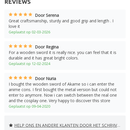
REVIEWS
Door Serena
Great craftsmanship, sturdy and good grip and length . I
love it
Geplaatst op 02-03-2026
Door Regina
For a wooden sword it is really nice. you can feel that it is
durable and it has great bright colors.
Geplaatst op 12-02-2024
Door Nuria
I bought the wooden sword of Akame so i can enter the
anime cons. I first bought the metal version but could not
enter to anymore. Now i can switch between the real one
and the cosplay one. Very happy to discover this store
Geplaatst op 09-04-2020
HELP ONS EN ANDERE KLANTEN DOOR HET SCHRIJVEN VAN EEN REVIEW