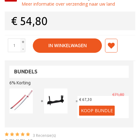
Meer informatie over verzending naar uw land
€
54,80
+
IN WINKELWAGEN
-
BUNDELS
6% Korting
€71,80
€ 67,30
+
=
KOOP BUNDLE
3
Recensie(s)