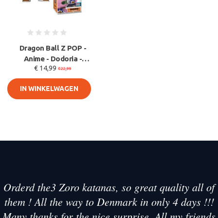
Dragon Ball Z POP -
Anime - Dodoria -
€ 14,99
Convention Exclusive
€22,99
9 cm
IN WINKELWAGEN
Orderd the3 Zoro katanas, so great quality all of
them ! All the way to Denmark in only 4 days !!!
Many thanks for the nice surprise. All my friends