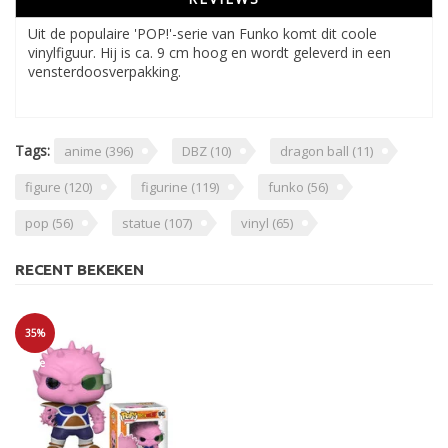
Uit de populaire 'POP!'-serie van Funko komt dit coole
vinylfiguur. Hij is ca. 9 cm hoog en wordt geleverd in een
vensterdoosverpakking.
Tags:
anime
(396)
DBZ
(10)
dragon ball
(11)
figure
(120)
figurine
(119)
funko
(56)
pop
(56)
statue
(107)
vinyl
(65)
RECENT BEKEKEN
35%
Sale