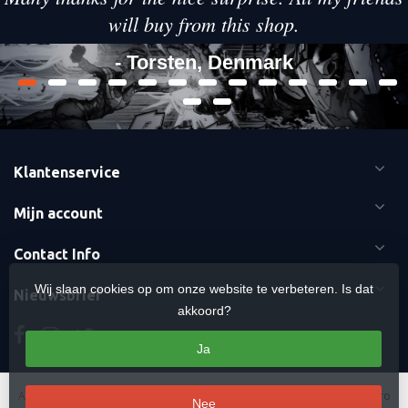
will buy from this shop.
- Torsten, Denmark
Klantenservice
Mijn account
Contact Info
Wij slaan cookies op om onze website te verbeteren. Is dat
Nieuwsbrief
akkoord?
Ja
Algemene voorwaarden
-
Cookies
-
Sitemap
Copyright Otaku Ninja Hero
Nee