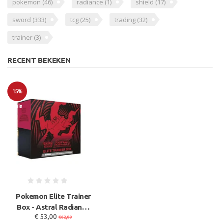
pokemon
(46)
radiance
(1)
shield
(17)
sword
(333)
tcg
(25)
trading
(32)
trainer
(3)
RECENT BEKEKEN
15%
Sale
Pokemon Elite Trainer
Box - Astral Radiance
€ 53,00
- Sword & Shield - En
€62,00