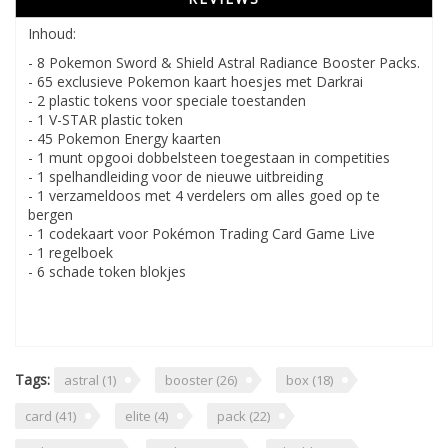
Inhoud:
- 8 Pokemon Sword & Shield Astral Radiance Booster Packs.
- 65 exclusieve Pokemon kaart hoesjes met Darkrai
- 2 plastic tokens voor speciale toestanden
- 1 V-STAR plastic token
- 45 Pokemon Energy kaarten
- 1 munt opgooi dobbelsteen toegestaan in competities
- 1 spelhandleiding voor de nieuwe uitbreiding
- 1 verzameldoos met 4 verdelers om alles goed op te
bergen
- 1 codekaart voor Pokémon Trading Card Game Live
- 1 regelboek
- 6 schade token blokjes
Tags:
astral
(1)
booster
(26)
box
(18)
card
(41)
elite
(4)
pack
(22)