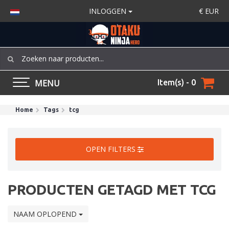
INLOGGEN
€
EUR
MENU
Item(s) - 0
Home
Tags
tcg
OPEN FILTERS
PRODUCTEN GETAGD MET TCG
NAAM OPLOPEND