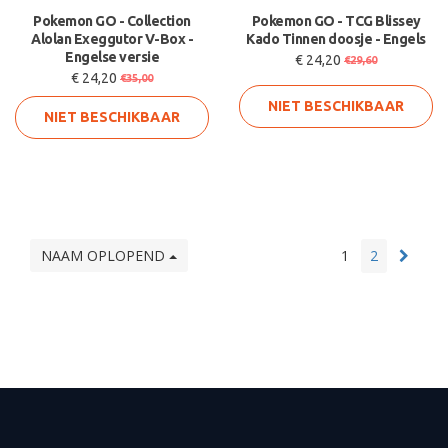
Pokemon GO - Collection
Pokemon GO - TCG Blissey
Alolan Exeggutor V-Box -
Kado Tinnen doosje - Engels
Engelse versie
€ 24,20
€29,60
€ 24,20
€35,00
NIET BESCHIKBAAR
NIET BESCHIKBAAR
NAAM OPLOPEND
1
2