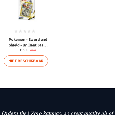
Pokemon - Sword and
Shield - Brilliant Stars
€ 6,20
- Checklane - Flappl
€8,00
NIET BESCHIKBAAR
Orderd the3 Zoro katanas, so great quality all of