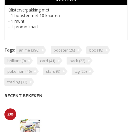
Blisterverpakking met
- 1 booster met 10 kaarten
- 1 munt
- 1 promo kaart
Tags:
anime
(396)
booster
(26)
box
(18)
brilliant
(9)
card
(41)
pack
(22)
pokemon
(46)
stars
(9)
tcg
(25)
trading
(32)
RECENT BEKEKEN
23%
Sale