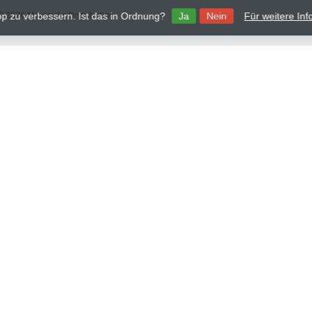
 2026 Mavericks Distribution
p zu verbessern. Ist das in Ordnung?
Ja
Nein
Für weitere In