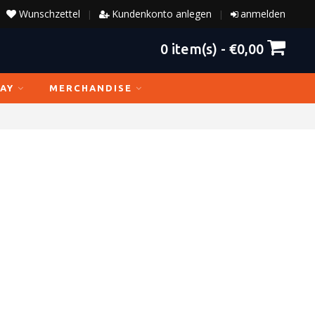
Wunschzettel
Kundenkonto anlegen
anmelden
|
|
0
item(s) -
€0,00
AY
MERCHANDISE