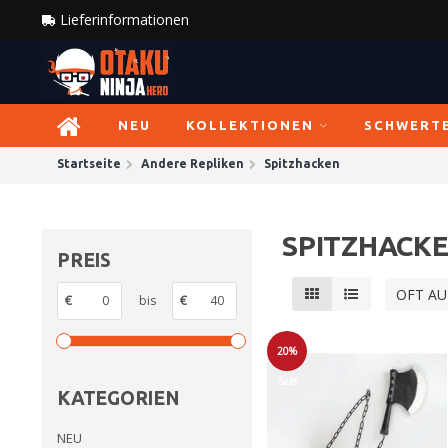
Lieferinformationen
NEU
KOLLEKTIONEN
SCHWERT
Startseite
Andere Repliken
Spitzhacken
SPITZHACK
PREIS
OFT A
€
bis
€
20%
Sale
KATEGORIEN
NEU