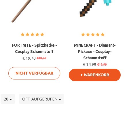
FORTNITE - Spitzhacke -
MINECRAFT - Diamant-
Cosplay Schaumstoff
Pickaxe - Cosplay-
Schaumstoff
€ 19,70
€39,50
€ 14,99
€19,99
NICHT VERFÜGBAR
+ WARENKORB
e
20
OFT AUFGERUFEN