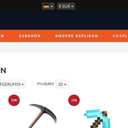
€
EUR
ER
ZUBEHÖR
ANDERE REPLIKEN
COSPL
EN
|
Produkte
UFGERUFEN
20
50%
25%
Sale
Sale