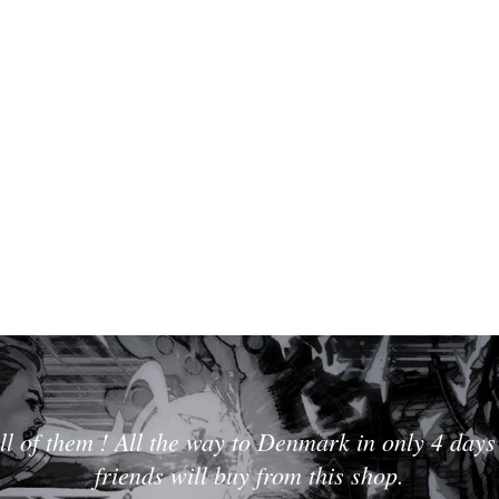
ll of them ! All the way to Denmark in only 4 days 
friends will buy from this shop.