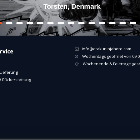
- Torsten, Denmark
info@otakuninjahero.com
rvice
Wochentags geöffnet von 09.00
Wochenende & Feiertage ges
Lieferung
 Rückerstattung