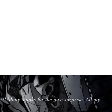
!!! Many thanks for the nice surprise. All my