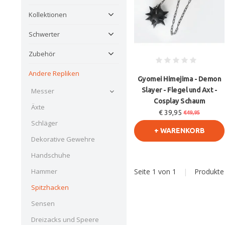
Kollektionen
Schwerter
Zubehör
Andere Repliken
Gyomei Himejima - Demon
Slayer - Flegel und Axt -
Messer
Cosplay Schaum
Äxte
€ 39,95
€49,95
Schläger
+ WARENKORB
Dekorative Gewehre
Handschuhe
Seite 1 von 1
|
Produkt
Hammer
Spitzhacken
Sensen
Dreizacks und Speere