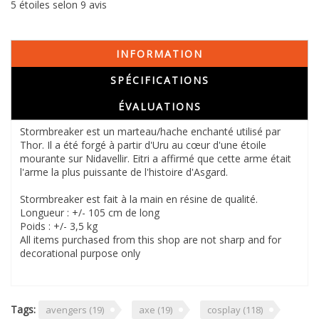
5
étoiles selon
9
avis
INFORMATION
SPÉCIFICATIONS
ÉVALUATIONS
Stormbreaker est un marteau/hache enchanté utilisé par
Thor. Il a été forgé à partir d'Uru au cœur d'une étoile
mourante sur Nidavellir. Eitri a affirmé que cette arme était
l'arme la plus puissante de l'histoire d'Asgard.
Stormbreaker est fait à la main en résine de qualité.
Longueur : +/- 105 cm de long
Poids : +/- 3,5 kg
All items purchased from this shop are not sharp and for
decorational purpose only
Tags:
avengers
(19)
axe
(19)
cosplay
(118)