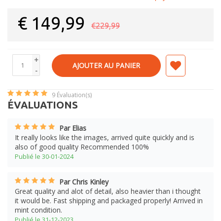
€
149,99
€229,99
+
AJOUTER AU PANIER
-
9
Évaluation(s)
ÉVALUATIONS
Par Elias
It really looks like the images, arrived quite quickly and is
also of good quality Recommended 100%
Publié le 30-01-2024
Par Chris Kinley
Great quality and alot of detail, also heavier than i thought
it would be. Fast shipping and packaged properly! Arrived in
mint condition.
Publié le 31-12-2023