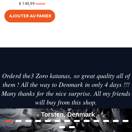
€ 149,99
Thor - Stormbreaker
€229,99
AJOUTER AU PANIER
Orderd the3 Zoro katanas, so great quality all of
them ! All the way to Denmark in only 4 days !!!
Many thanks for the nice surprise. All my friends
will buy from this shop.
- Torsten, Denmark