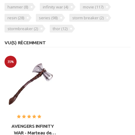
hammer
(8)
infinity war
(4)
movie
(117)
resin
(28)
series
(98)
storm breaker
(2)
stormbreaker
(2)
thor
(12)
VU(S) RÉCEMMENT
35%
Soldes
AVENGERS INFINITY
WAR - Marteau de