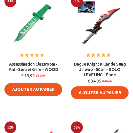
43%
30%
Soldes
Soldes
Assassination Classroom -
Dague Knight Killer de Sung
Anti-Sensei Knife - WOOD
Jinwoo - 50cm - SOLO
LEVELING - Épée
€ 19,99
€34,99
€ 34,95
€49,95
AJOUTER AU PANIER
AJOUTER AU PANIER
52%
52%