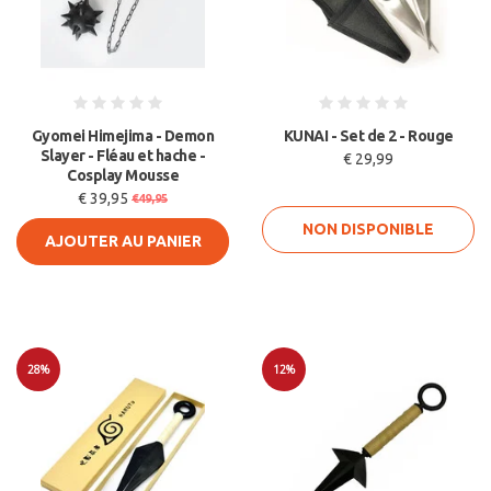
Gyomei Himejima - Demon
KUNAI - Set de 2 - Rouge
Slayer - Fléau et hache -
€ 29,99
Cosplay Mousse
€ 39,95
€49,95
NON DISPONIBLE
AJOUTER AU PANIER
28%
12%
Soldes
Soldes