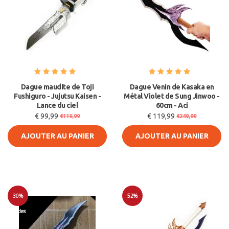
Dague maudite de Toji
Dague Venin de Kasaka en
Fushiguro - Jujutsu Kaisen -
Métal Violet de Sung Jinwoo -
Lance du ciel
60cm - Aci
€ 99,99
€ 119,99
€119,99
€249,99
AJOUTER AU PANIER
AJOUTER AU PANIER
30%
52%
Soldes
Soldes