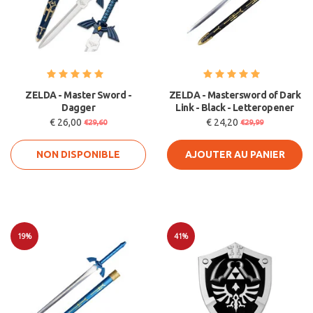
ZELDA - Master Sword -
ZELDA - Mastersword of Dark
Dagger
Link - Black - Letteropener
€ 26,00
€ 24,20
€29,60
€29,99
NON DISPONIBLE
AJOUTER AU PANIER
19%
41%
Soldes
Soldes