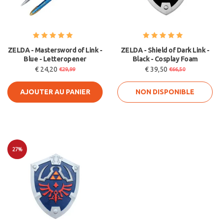
ZELDA - Mastersword of Link -
ZELDA - Shield of Dark Link -
Blue - Letteropener
Black - Cosplay Foam
€ 24,20
€ 39,50
€29,99
€66,50
AJOUTER AU PANIER
NON DISPONIBLE
27%
Soldes