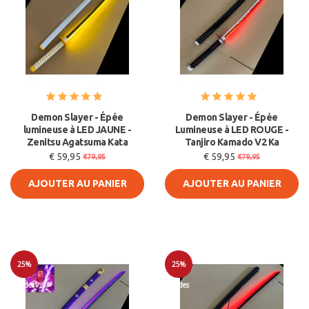
Demon Slayer - Épée
Demon Slayer - Épée
lumineuse à LED JAUNE -
Lumineuse à LED ROUGE -
Zenitsu Agatsuma Kata
Tanjiro Kamado V2 Ka
€ 59,95
€ 59,95
€79,95
€79,95
AJOUTER AU PANIER
AJOUTER AU PANIER
25%
25%
Soldes
Soldes