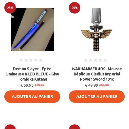
25%
29%
Soldes
Soldes
Demon Slayer - Épée
WARHAMMER 40K - Mousse
lumineuse à LED BLEUE - Giyu
Réplique Gladius Imperial
Tomioka Katana
Power Sword 101c
€ 59,95
€ 49,99
€79,95
€69,99
AJOUTER AU PANIER
AJOUTER AU PANIER