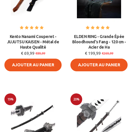
Kento Nanami Couperet -
ELDEN RING - Grande Épée
JUJUTSU KAISEN - Métal de
Bloodhound's Fang - 120 cm -
Haute Qualité
Acier de Ha
€ 69,99
€ 199,99
€89,99
€269,99
AJOUTER AU PANIER
AJOUTER AU PANIER
19%
20%
Soldes
Soldes