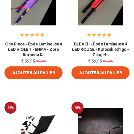
One Piece - Épée Lumineuse à
BLEACH - Épée Lumineuse à
LED VIOLET - ENMA - Zoro
LED ROUGE - Kurosaki Ichigo -
Roronoa Ka
Zangets
€ 59,95
€ 59,95
€79,95
€79,95
AJOUTER AU PANIER
AJOUTER AU PANIER
22%
26%
Soldes
Soldes