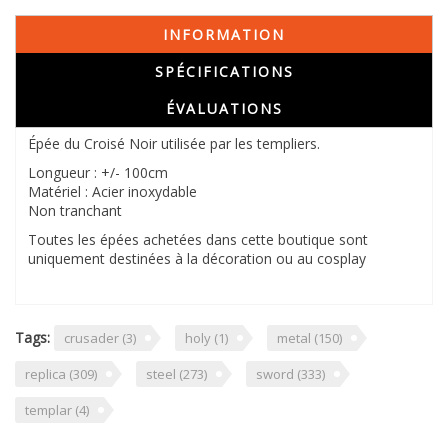
INFORMATION
SPÉCIFICATIONS
ÉVALUATIONS
Épée du Croisé Noir utilisée par les templiers.
Longueur : +/- 100cm
Matériel : Acier inoxydable
Non tranchant
Toutes les épées achetées dans cette boutique sont
uniquement destinées à la décoration ou au cosplay
Tags:
crusader
(3)
holy
(1)
metal
(150)
replica
(309)
steel
(273)
sword
(333)
templar
(4)