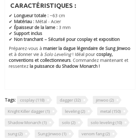
CARACTÉRISTIQUES :
✔
Longueur totale :
~63 cm
✔
Matériau :
Métal - Acier
✔
Épaisseur de la lame :
3 mm
✔
Support inclus
✔
Non tranchant – Sécurisé pour cosplay et exposition
Préparez-vous à
manier la dague légendaire de Sung Jinwoo
et à donner vie à
Solo Leveling
! Idéal pour
cosplay,
conventions et collectionneurs
. Commandez maintenant et
ressentez
la puissance du Shadow Monarch !
Tags:
cosplay
(118)
dagger
(32)
jinwoo
(2)
Knight Killer dagger
(1)
leveling
(2)
metal
(150)
Shadow Monarch
(1)
solo
(2)
solo leveling
(10)
sung
(2)
Sung Jinwoo
(1)
venom fang
(2)