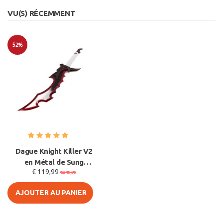
VU(S) RÉCEMMENT
52%
Soldes
Dague Knight Killer V2
en Métal de Sung
€ 119,99
Jinwoo - 63cm - Acier -
€249,99
S
AJOUTER AU PANIER