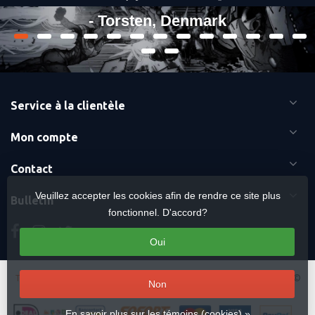
- Torsten, Denmark
Service à la clientèle
Mon compte
Contact
Veuillez accepter les cookies afin de rendre ce site plus
Bulletin
fonctionnel. D'accord?
Oui
Termes et conditions
-
Cookies
-
Sitemap
Copyright Otaku Ninja Hero ©
Non
2026 Mavericks Distribution
En savoir plus sur les témoins (cookies) »