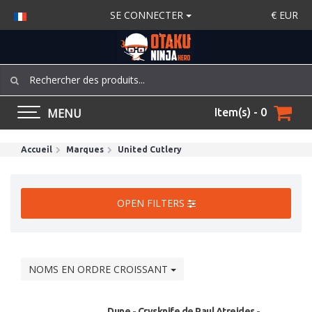
SE CONNECTER
€
EUR
MENU
Item(s) - 0
Accueil
Marques
United Cutlery
OPEN FILTERS
NOMS EN ORDRE CROISSANT
Dune - Crysknife de Paul Atreides -