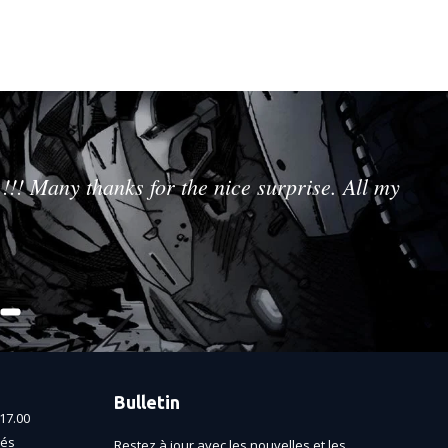
!!! Many thanks for the nice surprise. All my
Bulletin
17.00
més
Restez à jour avec les nouvelles et les