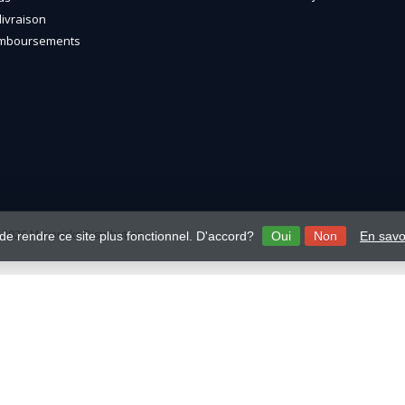
livraison
emboursements
2026 Mavericks Distribution
 de rendre ce site plus fonctionnel. D'accord?
Oui
Non
En savo