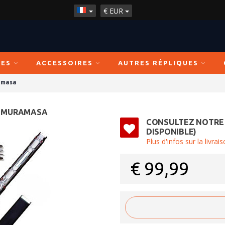
€
EUR
ÉES
ACCESSOIRES
AUTRES RÉPLIQUES
amasa
 - MURAMASA
CONSULTEZ NOTRE
DISPONIBLE)
Plus d'infos sur la livra
€
99,99