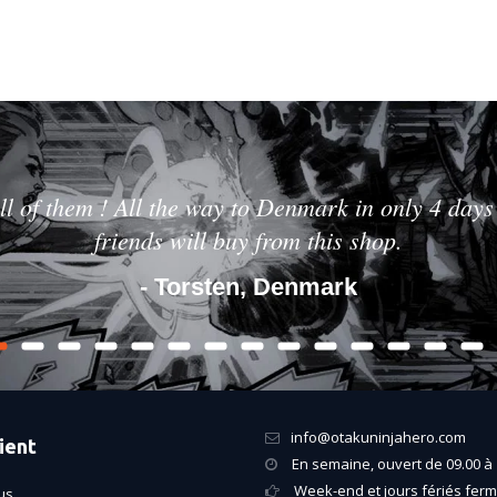
ll of them ! All the way to Denmark in only 4 days 
friends will buy from this shop.
- Torsten, Denmark
info@otakuninjahero.com
ient
En semaine, ouvert de 09.00 à 
Week-end et jours fériés fer
us