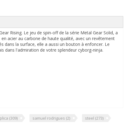
ar Rising. Le jeu de spin-off de la série Metal Gear Solid, a
e en acier au carbone de haute qualité, avec un revêtement
és dans la surface, elle a aussi un bouton à enfoncer. Le
mis dans l'admiration de votre splendeur cyborg-ninja.
plica
(309)
samuel rodrigues
(2)
steel
(273)