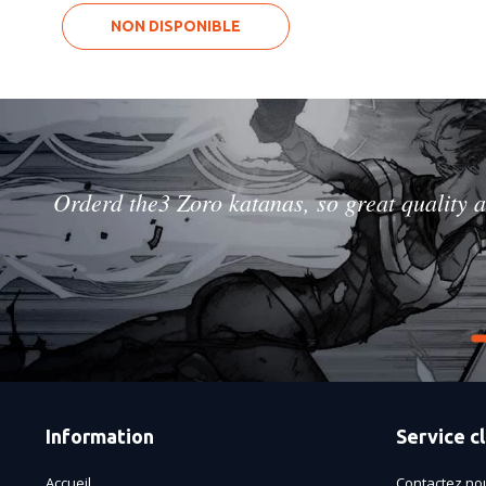
NON DISPONIBLE
Orderd the3 Zoro katanas, so great quality a
Information
Service cl
Accueil
Contactez no