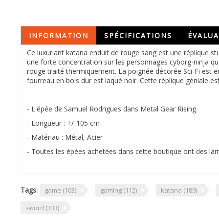
INFORMATION
SPÉCIFICATIONS
ÉVALUA
Ce luxuriant katana enduit de rouge sang est une réplique stu
une forte concentration sur les personnages cyborg-ninja qu
rouge traité thermiquement. La poignée décorée Sci-Fi est en 
fourreau en bois dur est laqué noir. Cette réplique géniale e
- L'épée de Samuel Rodrigues dans Metal Gear Rising
- Longueur : +/-105 cm
- Matériau : Métal, Acier
- Toutes les épées achetées dans cette boutique ont des l
Tags:
game
(103)
gaming
(112)
katana
(189)
sword
(333)