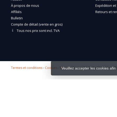
À propos de nous
Expédition et 
Affiliés
Retours et r
Bulletin
Compte de détail (vente en gros)
Tous nos prix sont incl. TVA
Termes et conditions
-
Cookies
-
Sitemap
Copyright Otaku Ninja Hero © 
Veuillez accepter les cookies afin