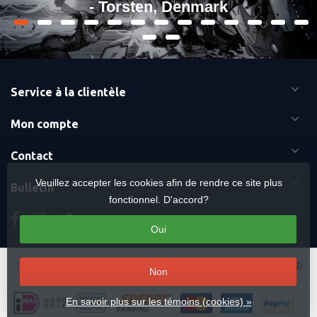
- Torsten, Denmark
Service à la clientèle
Mon compte
Contact
Veuillez accepter les cookies afin de rendre ce site plus
Bulletin
fonctionnel. D'accord?
Oui
Termes et conditions
-
Cookies
-
Sitemap
Copyright Otaku Ninja Hero ©
Non
2026 Mavericks Distribution
En savoir plus sur les témoins (cookies) »