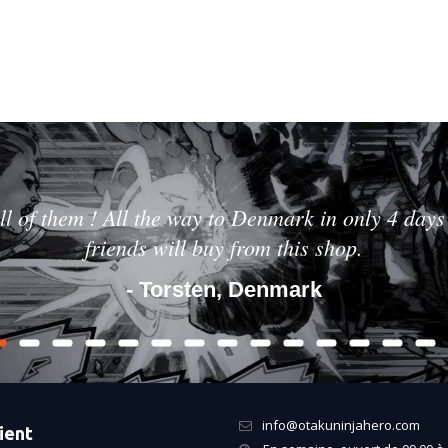
ll of them ! All the way to Denmark in only 4 days 
friends will buy from this shop.
- Torsten, Denmark
info@otakuninjahero.com
ient