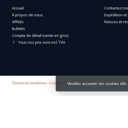
Accueil
Contactez no
À propos de nous
Expédition et 
Affiliés
Retours et r
Bulletin
Compte de détail (vente en gros)
Tous nos prix sont incl. TVA
Termes et conditions
-
Cookies
-
Sitemap
Copyright Otaku Ninja Hero © 
Veuillez accepter les cookies afin