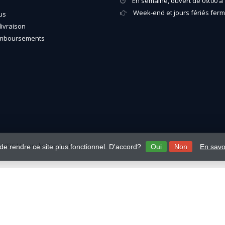
En semaine, ouvert de 09.00 à 
Week-end et jours fériés fer
us
livraison
emboursements
2026 Mavericks Distribution
 de rendre ce site plus fonctionnel. D'accord?
Oui
Non
En savo