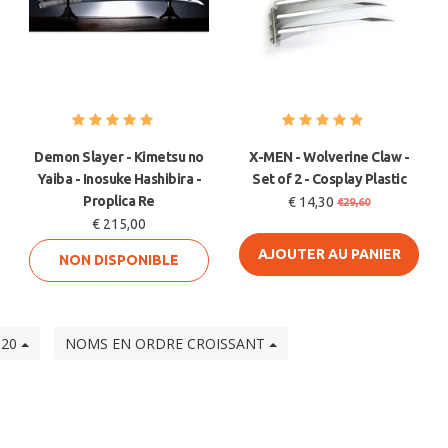
Demon Slayer - Kimetsu no
X-MEN - Wolverine Claw -
Yaiba - Inosuke Hashibira -
Set of 2 - Cosplay Plastic
Proplica Re
€ 14,30
€29,60
€ 215,00
AJOUTER AU PANIER
NON DISPONIBLE
20
NOMS EN ORDRE CROISSANT