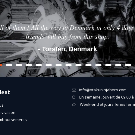
ll of them ! All the way to Denmark in only 4 days 
friends will buy from this shop.
- Torsten, Denmark
info@otakuninjahero.com
ient
En semaine, ouvert de 09.00 à 
Week-end et jours fériés fer
us
livraison
emboursements