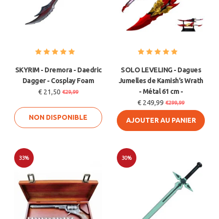
SKYRIM - Dremora - Daedric
SOLO LEVELING - Dagues
Dagger - Cosplay Foam
Jumelles de Kamish’s Wrath
- Métal 61 cm -
€ 21,50
€29,99
€ 249,99
€299,99
NON DISPONIBLE
AJOUTER AU PANIER
33%
30%
Soldes
Soldes