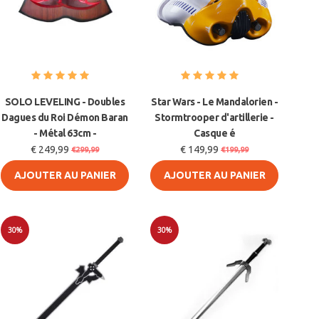
SOLO LEVELING - Doubles
Star Wars - Le Mandalorien -
Dagues du Roi Démon Baran
Stormtrooper d'artillerie -
- Métal 63cm -
Casque é
€ 249,99
€ 149,99
€299,99
€199,99
AJOUTER AU PANIER
AJOUTER AU PANIER
30%
30%
Soldes
Soldes