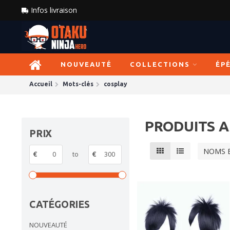
Infos livraison
NOUVEAUTÉ
COLLECTIONS
ÉP
Accueil
Mots-clés
cosplay
PRODUITS A
PRIX
NOMS 
€
to
€
CATÉGORIES
NOUVEAUTÉ