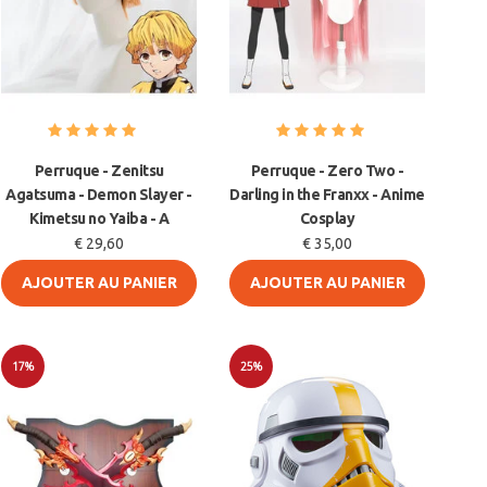
Perruque - Zenitsu
Perruque - Zero Two -
Agatsuma - Demon Slayer -
Darling in the Franxx - Anime
Kimetsu no Yaiba - A
Cosplay
€ 29,60
€ 35,00
AJOUTER AU PANIER
AJOUTER AU PANIER
17%
25%
Soldes
Soldes