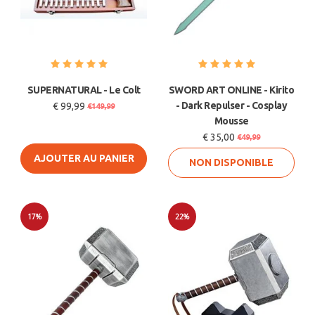
SUPERNATURAL - Le Colt
SWORD ART ONLINE - Kirito
- Dark Repulser - Cosplay
€ 99,99
€149,99
Mousse
€ 35,00
€49,99
AJOUTER AU PANIER
NON DISPONIBLE
17%
22%
Soldes
Soldes