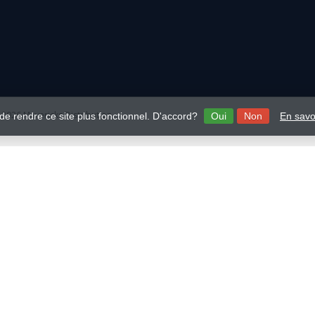
2026 Mavericks Distribution
 de rendre ce site plus fonctionnel. D'accord?
Oui
Non
En savo