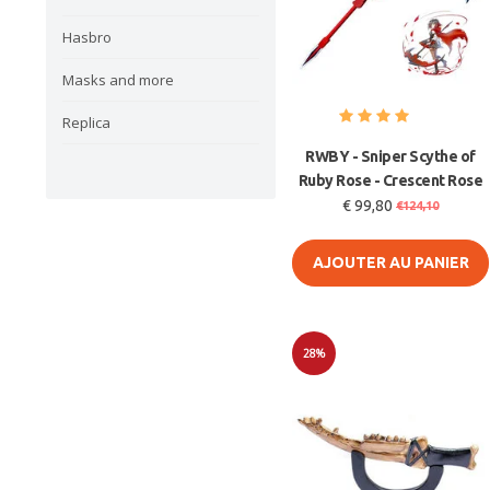
Hasbro
Masks and more
Replica
RWBY - Sniper Scythe of
Ruby Rose - Crescent Rose
€ 99,80
€124,10
AJOUTER AU PANIER
28%
Soldes