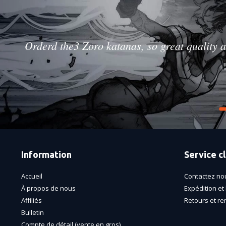
Orderd the3 Zoro katanas, so great quality a
Information
Service cl
Accueil
Contactez no
À propos de nous
Expédition et 
Affiliés
Retours et r
Bulletin
Compte de détail (vente en gros)