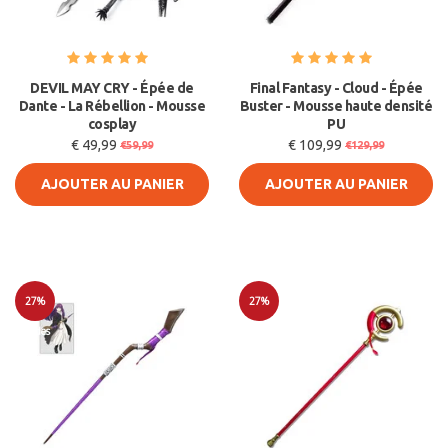
DEVIL MAY CRY - Épée de
Final Fantasy - Cloud - Épée
Dante - La Rébellion - Mousse
Buster - Mousse haute densité
cosplay
PU
€ 49,99
€ 109,99
€59,99
€129,99
AJOUTER AU PANIER
AJOUTER AU PANIER
27%
27%
Soldes
Soldes