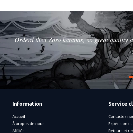
Orderd the3 Zoro katanas, so great quality a
Information
Service cl
Accueil
Contactez no
À propos de nous
Expédition et 
Affiliés
Retours et r