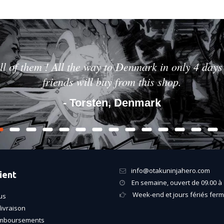
ll of them ! All the way to Denmark in only 4 days 
friends will buy from this shop.
- Torsten, Denmark
info@otakuninjahero.com
ient
En semaine, ouvert de 09.00 à 
Week-end et jours fériés fer
us
livraison
emboursements