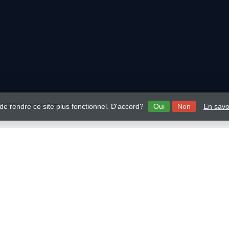
2026 Mavericks Distribution
 de rendre ce site plus fonctionnel. D'accord?
Oui
Non
En savo