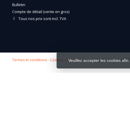
Bulletin
Compte de détail (vente en gros)
Tous nos prix sont incl. TVA
Termes et conditions
-
Cookies
-
Sitemap
Copyright Otaku Ninja Hero © 
Veuillez accepter les cookies afin