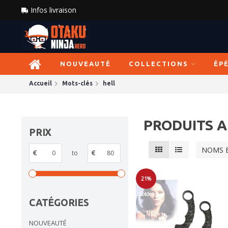
Infos livraison
NOUVEAUTÉ
COLLECTIONS
ÉP
Accueil
Mots-clés
hell
PRODUITS A
PRIX
NOMS 
€
to
€
21%
Soldes
CATÉGORIES
NOUVEAUTÉ