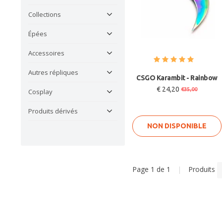
Collections
Épées
Accessoires
Autres répliques
CSGO Karambit - Rainbow
€ 24,20
€35,00
Cosplay
Produits dérivés
NON DISPONIBLE
Page 1 de 1
|
Produits