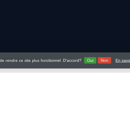
2026 Mavericks Distribution
 de rendre ce site plus fonctionnel. D'accord?
Oui
Non
En savo