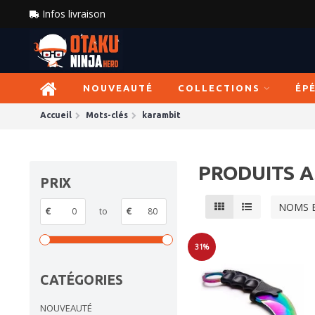
Infos livraison
NOUVEAUTÉ
COLLECTIONS
ÉP
Accueil
Mots-clés
karambit
PRODUITS A
PRIX
NOMS 
€
to
€
31%
Soldes
CATÉGORIES
NOUVEAUTÉ