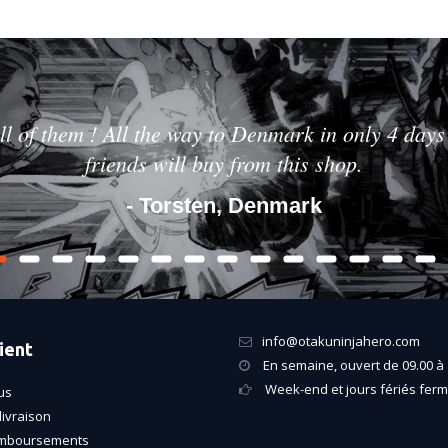
ll of them ! All the way to Denmark in only 4 days 
friends will buy from this shop.
- Torsten, Denmark
info@otakuninjahero.com
ient
En semaine, ouvert de 09.00 à 
Week-end et jours fériés fer
us
livraison
emboursements