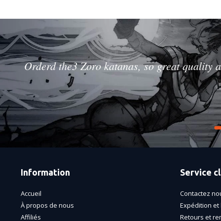
Orderd the3 Zoro katanas, so great quality a
Information
Service cl
Accueil
Contactez no
À propos de nous
Expédition et 
Affiliés
Retours et r